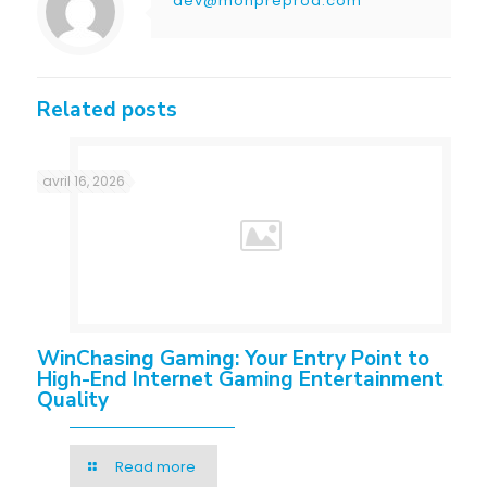
dev@monpreprod.com
Related posts
avril 16, 2026
WinChasing Gaming: Your Entry Point to
High-End Internet Gaming Entertainment
Quality
Read more