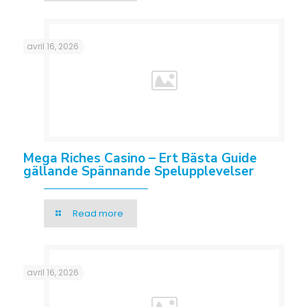
avril 16, 2026
Mega Riches Casino – Ert Bästa Guide
gällande Spännande Spelupplevelser
Read more
avril 16, 2026