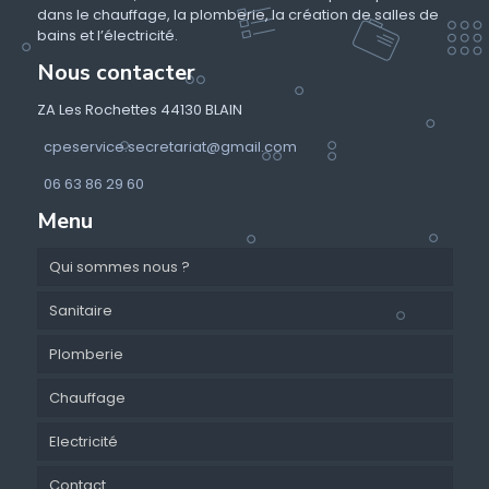
dans le chauffage, la plomberie, la création de salles de
bains et l’électricité.
Nous contacter
ZA Les Rochettes 44130 BLAIN
cpeservice.secretariat@gmail.com
06 63 86 29 60
Menu
Qui sommes nous ?
Sanitaire
Plomberie
Chauffage
Electricité
Contact